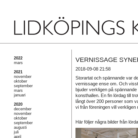
2022
VERNISSAGE SYNE
mars
2018-09-08 21:58
2021
november
Storartat och spännande var de
oktober
vernissage ense om. Och visst
september
bjuder verkligen på spännande v
mars
januari
konsthallen. En fin lördag till 
långt över 200 personer som va
2020
vi från föreningen vill verklig
december
november
oktober
Här följer några bilder från lör
september
augusti
juli
april