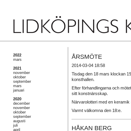
2022
ÅRSMÖTE
mars
2014-03-04 18:58
2021
november
Tisdag den 18 mars klockan 19.
oktober
konsthallen.
september
mars
Efter förhandlingarna och möte
januari
sitt konstnärsskap.
2020
Närvarolotteri med en keramik s
december
november
Varmt välkomna den 18:e.
oktober
september
augusti
juli
HÅKAN BERG
april