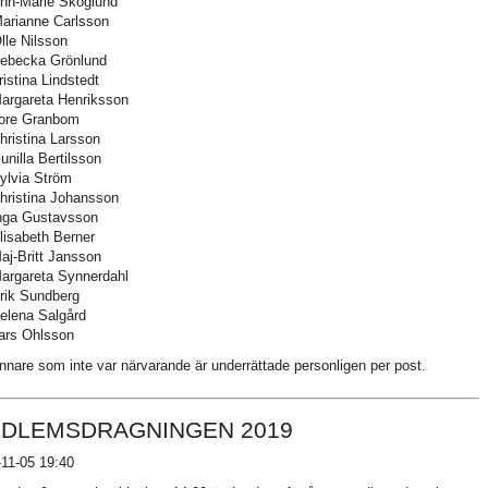
nn-Marie Skoglund
arianne Carlsson
le Nilsson
Rebecka Grönlund
ristina Lindstedt
argareta Henriksson
Tore Granbom
hristina Larsson
unilla Bertilsson
ylvia Ström
hristina Johansson
Inga Gustavsson
lisabeth Berner
aj-Britt Jansson
argareta Synnerdahl
rik Sundberg
elena Salgård
ars Ohlsson
nnare som inte var närvarande är underrättade personligen per post.
DLEMSDRAGNINGEN 2019
11-05 19:40