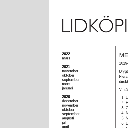
2022
ME
mars
2019-
2021
november
Drygt
oktober
Flera
september
direk
mars
januari
Vi sä
2020
1. U
december
2. H
november
3. Ch
oktober
4. A
september
augusti
5. Ma
juli
6. L
april