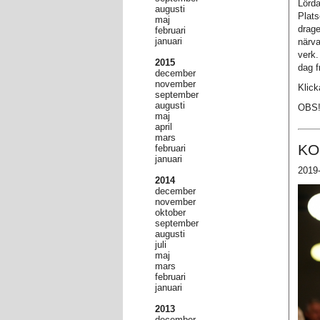
Lörda
augusti
Plats
maj
drage
februari
januari
närva
verk.
2015
dag f
december
november
Klick
september
augusti
OBS! 
maj
april
mars
KO
februari
januari
2019-
2014
december
november
oktober
september
augusti
juli
maj
mars
februari
januari
2013
december