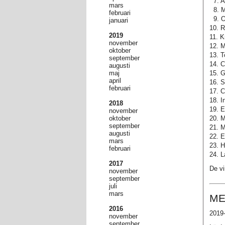
7. A
mars
8. M
februari
9. Ol
januari
10. 
2019
11. K
november
12. M
oktober
13. 
september
14. C
augusti
maj
15. G
april
16. S
februari
17. C
18. 
2018
19. E
november
oktober
20. M
september
21. M
augusti
22. E
mars
23. H
februari
24. L
2017
De vi
november
september
juli
mars
ME
2016
2019-
november
september