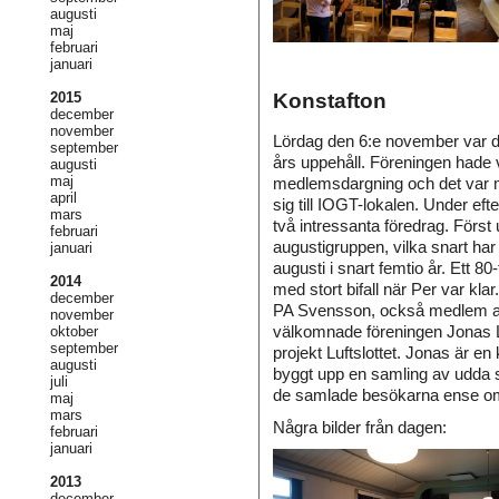
augusti
maj
februari
januari
2015
Konstafton
december
november
Lördag den 6:e november var det
september
års uppehåll. Föreningen hade v
augusti
maj
medlemsdargning och det var
april
sig till IOGT-lokalen. Under e
mars
två intressanta föredrag. Först
februari
augustigruppen, vilka snart ha
januari
augusti i snart femtio år. Ett 8
2014
med stort bifall när Per var kl
december
PA Svensson, också medlem av
november
välkomnade föreningen Jonas L
oktober
september
projekt Luftslottet. Jonas är e
augusti
byggt upp en samling av udda sa
juli
de samlade besökarna ense o
maj
mars
Några bilder från dagen:
februari
januari
2013
december