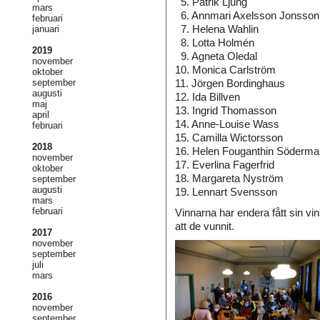
5. Patrik Ljung
mars
6. Annmari Axelsson Jonsson
februari
7. Helena Wahlin
januari
8. Lotta Holmén
2019
9. Agneta Oledal
november
10. Monica Carlström
oktober
september
11. Jörgen Bordinghaus
augusti
12. Ida Billven
maj
13. Ingrid Thomasson
april
14. Anne-Louise Wass
februari
15. Camilla Wictorsson
2018
16. Helen Fouganthin Söderma
november
17. Everlina Fagerfrid
oktober
18. Margareta Nyström
september
augusti
19. Lennart Svensson
mars
februari
Vinnarna har endera fått sin vins
att de vunnit.
2017
november
september
juli
mars
2016
november
september