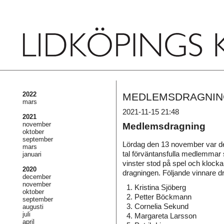
2022
MEDLEMSDRAGNIN
mars
2021-11-15 21:48
2021
november
Medlemsdragning
oktober
september
Lördag den 13 november var de
mars
tal förväntansfulla medlemmar
januari
vinster stod på spel och klock
2020
dragningen. Följande vinnare d
december
november
1. Kristina Sjöberg
oktober
2. Petter Böckmann
september
3. Cornelia Sekund
augusti
juli
4. Margareta Larsson
april