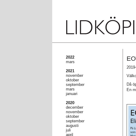
2022
EO
mars
2019-
2021
november
Välko
oktober
Då öp
september
mars
En my
januari
2020
december
november
oktober
september
augusti
juli
april