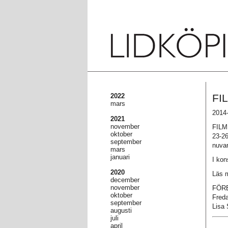
2022
FI
mars
2014-
2021
november
FIL
oktober
23-26
september
nuvar
mars
januari
I kon
2020
Läs 
december
november
FÖR
oktober
Freda
september
Lisa 
augusti
juli
april