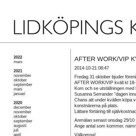
2022
AFTER WORK/VIP K
mars
2014-10-21 08:47
2021
november
Fredag 31 oktober bjuder fören
oktober
AFTER WORK/VIP kväll kl 18-20
september
Kom och se utställningen med 
mars
januari
Susanna Serrander "dagen inna
Chans att under kvällen köpa ve
2020
konstnärerna på plats.
december
Lättare förtäring till självkostna
november
oktober
Anmälan senast onsdag 29/10 ti
september
augusti
Ange antal som kommer, namn
juli
Välkomna!
april